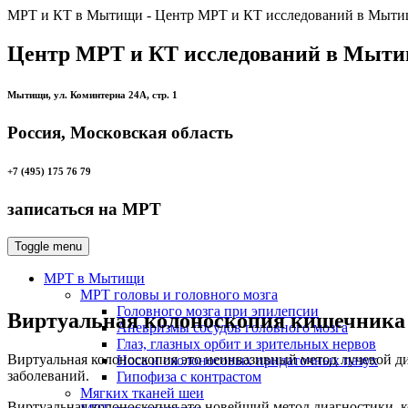
МРТ и КТ в Мытищи - Центр МРТ и КТ исследований в Мыти
Центр МРТ и КТ исследований в Мыти
Мытищи, ул. Коминтерна 24А, стр. 1
Россия, Московская область
+7 (495) 175 76 79
записаться на МРТ
Toggle menu
МРТ в Мытищи
МРТ головы и головного мозга
Головного мозга при эпилепсии
Виртуальная колоноскопия кишечника
Аневризмы сосудов головного мозга
Глаз, глазных орбит и зрительных нервов
Виртуальная колоноскопия это неинвазивный метод лучевой ди
Носа и околоносовых придаточных пазух
заболеваний.
Гипофиза с контрастом
Мягких тканей шеи
Виртуальная колоноскопия это новейший метод диагностики, к