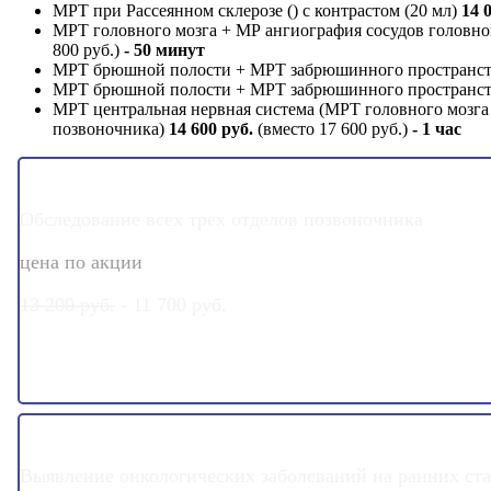
МРТ при Рассеянном склерозе () с контрастом (20 мл)
14 
МРТ головного мозга + МР ангиография сосудов головно
800 руб.)
- 50 минут
МРТ брюшной полости + МРТ забрюшинного пространст
МРТ брюшной полости + МРТ забрюшинного пространс
МРТ центральная нервная система (МРТ головного мозга
позвоночника)
14 600 руб.
(вместо 17 600 руб.)
- 1 час
ЗДОРОВЫЙ ПОЗВОНОЧНИК
Обследование всех трех отделов позвоночника
цена по акции
13 200 руб.
- 11 700 руб.
ОНКОПОИСК
Выявление онкологических заболеваний на ранних ста