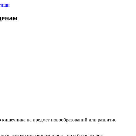
ценам
о кишечника на предмет новообразований или развитие
ько высокую информативность, но и безопасность