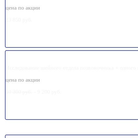
цена по акции
23 850 руб.
ЖИЗНЬ В ДВИЖЕНИИ
Исследование шейного отдела позвоночника + одного 
цена по акции
10 300 руб.
- 9 200 руб.