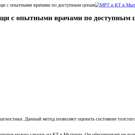
щи с опытными врачами по доступным ценам
щи с опытными врачами по доступным 
агностики. Данный метод позволяет оценить состояние толстог
оторое можно сделать на КТ в Мытищи. Он обеспечивает не тол