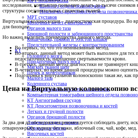
МРТ позвоночника
исследования, компьютер позволяет делать до тысячи снимков 
Шейного отдела позвоночника
структуры соединительных слизистых тканей.
Пояснично-крестцового отдела позвоночника
МРТ суставов
Виртуальная колоноскопия – диагностическая процедура. Во в
Молочных желез с контрастом
для биопсии.
Органов малого таза
Брюшной полости и забрюшинного пространства
Но важно выделить преимущества данного метода.
Кишечника, прямой и толстой кишки
Предстательной железы с контрастированием
Во первых, то, что это неинвазивный метод.
КТ
Во-вторых, данный метод может быть выполнен для тех па
Головного мозга
недостаточность, нарушение свертываемости крови.
Придаточных пазух носа
В-третьих, данный метод диагностики не травмирует киш
Мягких тканей шеи
В-четвертых, во время данной процедуры можно оценить
Почек и мочеточников
Подготовка к виртуальной колоноскопии такая же, как пр
Малого таза
Коленного сустава
Цена на Виртуальную колоноскопию всег
Виртуальная колоноскопия кишечника
Компьютерная томография шейного отдела позвон
КТ Ангиография сосудов
КТ Денситометрия позвоночника и костей
Легких и грудной полости
Органов брюшной полости
Лицевого отдела черепа
За два дня до обследования рекомендуется соблюдать диету, 
Основания черепа
отварную рыбу, курицу без кожи, яблочный сок, чай, кофе, мед.
Височных костей