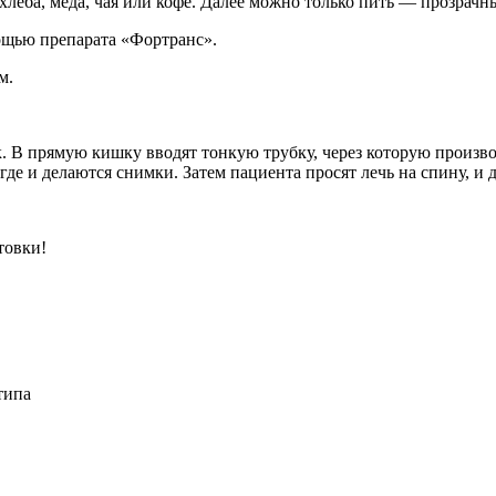
 хлеба, меда, чая или кофе. Далее можно только пить — прозрачн
мощью препарата «Фортранс».
м.
. В прямую кишку вводят тонкую трубку, через которую произво
 где и делаются снимки. Затем пациента просят лечь на спину, и 
товки!
типа