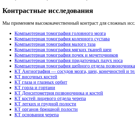
Контрастные исследования
Мы применяем высококачественный контраст для сложных ис
Компьютерная томография головного мозга
Компьютерная томография коленного сустава
Компьютерная томография малого таза
Компьютерная томография мягких тканей шеи
Компьютерная томография почек и мочеточников
Компьютерная томография придаточных пазух носа
Компьютерная томография шейного отдела позвоночника
КТ Ангиография — сосудов мозга, шеи, конечностей и те
КТ височных костей
КТ глаза и глазных орбит
КТ горла и гортани
КТ Денситометрия позвоночника и костей
КТ костей лицевого отдела черепа
КТ легких и грудной полости
КТ органов брюшной полости
КТ основания черепа