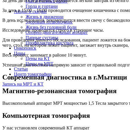
За день до обследования, разрешается легкий завтрак из белого
Глаз и глазных орбит
Горла и гортани
За день в 15:00 – 16:00 проводится очищение кишечника с по
Акции и скидки
Жизнь в движении
В день исследования, рекомендуется ввести свечу с бисакодило
Здоровый позвоночник
Жизнь без головной боли
Исследование проводится строго в утренние часы.
Опорно-двигательный аппарат
Парные суставы
Для проведения данного обследования, пациент ложится на бок
Профилактика инсульта
чего, стол, на котором лежит пациент, заезжает внутрь сканера,
Онкопоиск
Цены
Весь процесс занимает в районе 10 минут.
Цены на КТ
Цены на МРТ
Успешная диагностика напрямую зависит от правильной подго
Статьи
Центр томографии
Современная диагностика в г.Мытищи
Запись на МРТ и КТ
Магнитно-резонансная томография
Высокопольный аппарат МРТ мощностью 1,5 Тесла закрытого 
Компьютерная томография
У нас установлен современный КТ аппарат