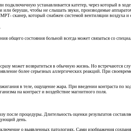
и подключичную устанавливается катетер, через который в ходе
 или беруши, чтобы не слышать звуки, производимые аппаратом 
в МРТ- сканер, который снабжен системой вентиляции воздуха и 
.
 общего состояния больной всегда может связаться со специали
разу может возвратиться в обычную жизнь. Но встречаются случ
оявление более серьезных аллергических реакций. При своевр
зжигания в теле, ощущение жара. При введении контраста по ход
рганизма на контраст и воздействие магнитного поля.
зу после процедуры. Длительность оценки результатов составляе
едующий день.
ключение о выявленных патологиях. Сами изображения сохраняю