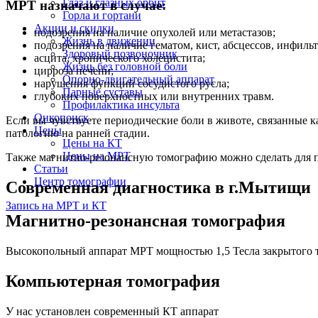
Глаз и глазных орбит
МРТ назначают в случае:
Горла и гортани
Акции и скидки
подозрения на наличие опухолей или метастазов;
Жизнь в движении
подозрения на наличие гематом, кист, абсцессов, инфил
Здоровый позвоночник
асцита, хронического холецистита;
Жизнь без головной боли
цирроза печени;
Опорно-двигательный аппарат
нарушения функций сосудистого русла;
Парные суставы
глубоких поверхностных или внутренних травм.
Профилактика инсульта
Онкопоиск
Если вы чувствуете периодические боли в животе, связанные к
Цены
патологию на ранней стадии.
Цены на КТ
Цены на МРТ
Также магнитно-резонансную томографию можно сделать для п
Статьи
Центр томографии
Современная диагностика в г.Мытищи
Запись на МРТ и КТ
Магнитно-резонансная томография
Высокопольный аппарат МРТ мощностью 1,5 Тесла закрытого 
Компьютерная томография
У нас установлен современный КТ аппарат