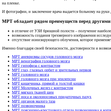
на пленке.
И фотографии, и заключение врача выдается больному на руки
МРТ обладает рядом преимуществ перед другими
в отличие от УЗИ брюшной полости – получение наиболе
возможность создания трехмерного изображения исследуе
отсутствие ионизирующего облучения, которое применяе
Именно благодаря своей безопасности, достоверности и возм
МРТ аневризмы сосудов головного мозга
МРТ венография головного мозга
МРТ гипофиза с контрастом
МРТ глаз, глазных орбит и зрительных нервов
МРТ головного мозга
МРТ головного мозга при эпилепсии
МРТ кишечника, прямой и толстой кишки
МРТ Молочных желез с контрастом
МРТ мягких тканей шеи
МРТ носа и околоносовых придаточных пазух
МРТ органов малого таза
МРТ позвоночника
МРТ пояснично-крестцового отдела позвоночника и коп