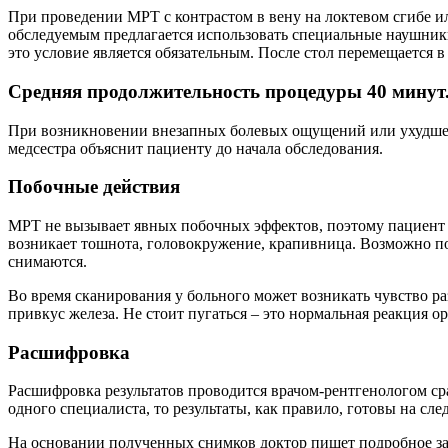
При проведении МРТ с контрастом в вену на локтевом сгибе ил
обследуемым предлагается использовать специальные наушники
это условие является обязательным. После стол перемещается 
Средняя продолжительность процедуры 40 минут
При возникновении внезапных болевых ощущений или ухудшения
медсестра объяснит пациенту до начала обследования.
Побочные действия
МРТ не вызывает явных побочных эффектов, поэтому пациент с
возникает тошнота, головокружение, крапивница. Возможно п
снимаются.
Во время сканирования у больного может возникать чувство ра
привкус железа. Не стоит пугаться – это нормальная реакция о
Расшифровка
Расшифровка результатов проводится врачом-рентгенологом сра
одного специалиста, то результаты, как правило, готовы на сл
На основании полученных снимков доктор пишет подробное за