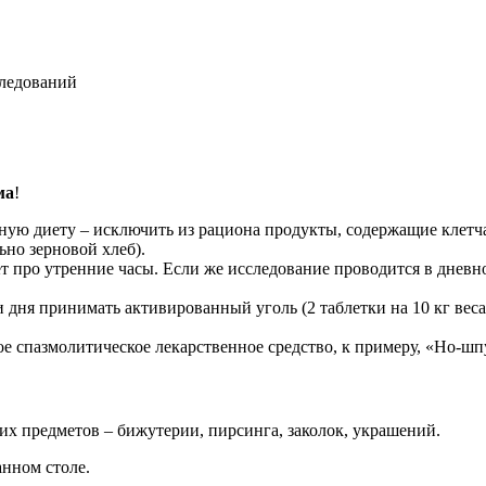
следований
ма
!
ную диету – исключить из рациона продукты, содержащие клетч
ьно зерновой хлеб).
дет про утренние часы. Если же исследование проводится в дневн
и дня принимать активированный уголь (2 таблетки на 10 кг вес
 спазмолитическое лекарственное средство, к примеру, «Но-шпу
их предметов – бижутерии, пирсинга, заколок, украшений.
нном столе.