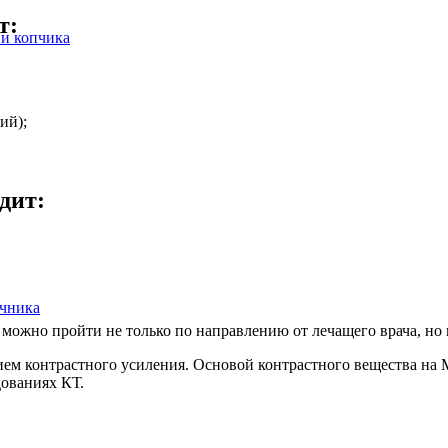
т:
 и копчика
ий);
дит:
очника
ожно пройти не только по направлению от лечащего врача, но 
ем контрастного усиления. Основой контрастного вещества на
дованиях КТ.